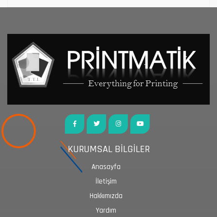
KURUMSAL BİLGİLER
Anasayfa
İletişim
Hakkımızda
Yardım