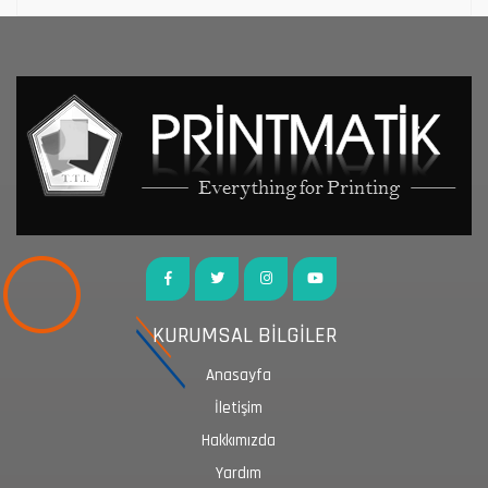
KURUMSAL BİLGİLER
Anasayfa
İletişim
Hakkımızda
Yardım